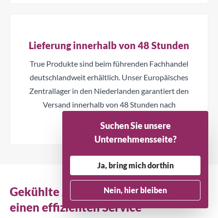
Lieferung innerhalb von 48 Stunden
True Produkte sind beim führenden Fachhandel
deutschlandweit erhältlich. Unser Europäisches
Zentrallager in den Niederlanden garantiert den
Versand innerhalb von 48 Stunden nach
Auftragsbestätigung.
Suchen Sie unsere
Unternehmensseite?
Ja, bring mich dorthin
Gekühlte Zubereitungslösungen für
Nein, hier bleiben
einen effizienten Service