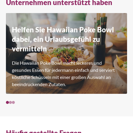
Unternehmen unterstützt haben
Helfen Sie Hawaiian Poke Bowl
dabei, ein Urlaubsgefühl zu
vermitteln
Die Hawaiian Poke Bowl macht leckeres und
gesundes Essen für jedermann einfach und serviert
köstliche Schüsseln mit einer großen Auswahl an
beeindruckenden Zutaten.
Häufig gestellte Fragen