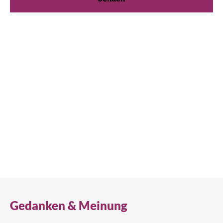
Wir sind für Sie da!
Egal, ob Sie praktische Kühlberatung suchen oder
Produktunterstützung benötigen, wir sind immer für
Sie da. Kontaktieren Sie uns unten.
+41 61 563 07 05
TrueGermCustomerService@truemfg.com
Gedanken & Meinung