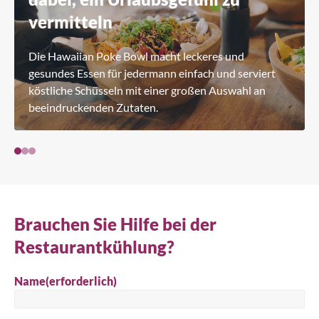
vermitteln
Die Hawaiian Poke Bowl macht leckeres und
gesundes Essen für jedermann einfach und serviert
köstliche Schüsseln mit einer großen Auswahl an
beeindruckenden Zutaten.
Brauchen Sie Hilfe bei der
Restaurantkühlung?
Name
(erforderlich)