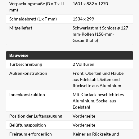
Verpackungsmaße (B x T x H
1601 x 832 x 1270
mm)
Schneidebrett (L x T mm)
1534 x 299
Mitgeliefert
Schwerlast mit Schloss ⌀ 127-
mm-Rollen (158-mm-
Gesamthöhe)
Bauweise
Türbeschreibung
2 Volltüren
Außenkonstruktion
Front, Oberteil und Haube
aus Edelstahl, Seiten und
Rückseite aus Aluminium
Innenkonstruktion
Mit Klarlack beschichtetes
Aluminium, Sockel aus
Edelstahl
Position der Luftansaugung
Vorderseite
Belüftungsposition
Vorderseite
Freiraum erforderlich
Keiner an Rückseite und