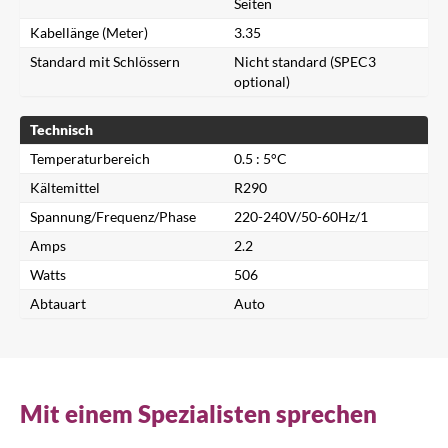
Seiten
Kabellänge (Meter)
3.35
Standard mit Schlössern
Nicht standard (SPEC3
optional)
Technisch
Temperaturbereich
0.5 : 5°C
Kältemittel
R290
Spannung/Frequenz/Phase
220-240V/50-60Hz/1
Schließen
Amps
2.2
Watts
506
Nach einem Produkt suchen...
Abtauart
Auto
Suche
Mit einem Spezialisten sprechen