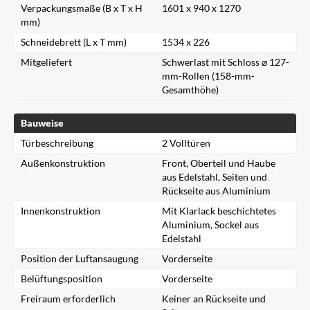
Verpackungsmaße (B x T x H
1601 x 940 x 1270
mm)
Schneidebrett (L x T mm)
1534 x 226
Mitgeliefert
Schwerlast mit Schloss ⌀ 127-
mm-Rollen (158-mm-
Gesamthöhe)
Bauweise
Türbeschreibung
2 Volltüren
Außenkonstruktion
Front, Oberteil und Haube
aus Edelstahl, Seiten und
Rückseite aus Aluminium
Innenkonstruktion
Mit Klarlack beschichtetes
Aluminium, Sockel aus
Edelstahl
Position der Luftansaugung
Vorderseite
Belüftungsposition
Vorderseite
Freiraum erforderlich
Keiner an Rückseite und