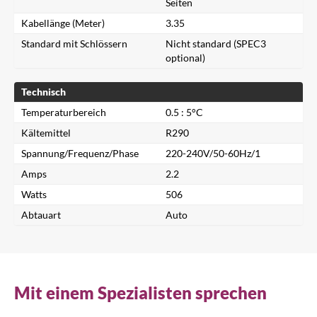
Seiten
Kabellänge (Meter)
3.35
Standard mit Schlössern
Nicht standard (SPEC3
optional)
Technisch
Temperaturbereich
0.5 : 5°C
Kältemittel
R290
Spannung/Frequenz/Phase
220-240V/50-60Hz/1
Schließen
Amps
2.2
Watts
506
Nach einem Produkt suchen...
Abtauart
Auto
Suche
Mit einem Spezialisten sprechen