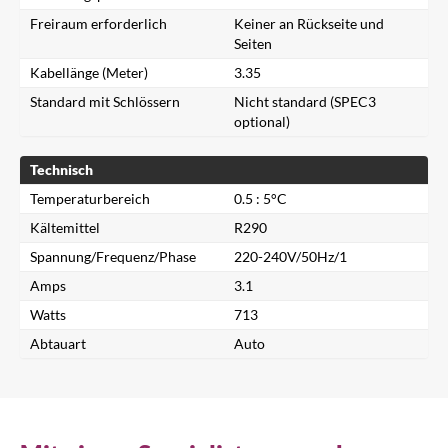
Freiraum erforderlich
Keiner an Rückseite und
Seiten
Kabellänge (Meter)
3.35
Standard mit Schlössern
Nicht standard (SPEC3
optional)
Technisch
Temperaturbereich
0.5 : 5°C
Kältemittel
R290
Schließen
Spannung/Frequenz/Phase
220-240V/50Hz/1
Amps
3.1
Watts
713
Nach einem Produkt suchen...
Abtauart
Auto
Suche