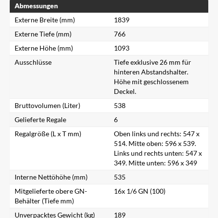
Abmessungen
Externe Breite (mm)
1839
Externe Tiefe (mm)
766
Externe Höhe (mm)
1093
Ausschlüsse
Tiefe exklusive 26 mm für
hinteren Abstandshalter.
Höhe mit geschlossenem
Deckel.
Bruttovolumen (Liter)
538
Gelieferte Regale
6
Regalgröße (L x T mm)
Oben links und rechts: 547 x
514. Mitte oben: 596 x 539.
Links und rechts unten: 547 x
349. Mitte unten: 596 x 349
Interne Nettöhöhe (mm)
535
Mitgelieferte obere GN-
16x 1/6 GN (100)
Behälter (Tiefe mm)
Unverpacktes Gewicht (kg)
189