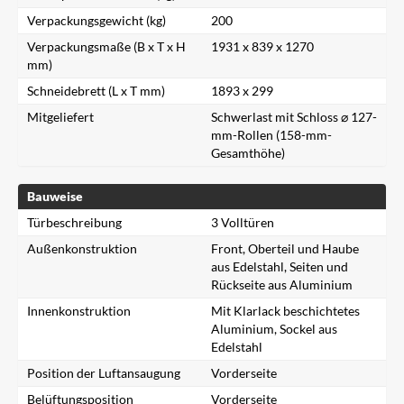
Verpackungsgewicht (kg)
200
Verpackungsmaße (B x T x H
1931 x 839 x 1270
mm)
Schneidebrett (L x T mm)
1893 x 299
Mitgeliefert
Schwerlast mit Schloss ⌀ 127-
mm-Rollen (158-mm-
Gesamthöhe)
Bauweise
Türbeschreibung
3 Volltüren
Außenkonstruktion
Front, Oberteil und Haube
aus Edelstahl, Seiten und
Rückseite aus Aluminium
Innenkonstruktion
Mit Klarlack beschichtetes
Aluminium, Sockel aus
Edelstahl
Position der Luftansaugung
Vorderseite
Belüftungsposition
Vorderseite