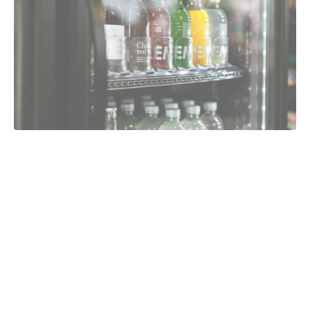
Einer der prägendsten Trends innerhalb des Sektors ist das
Wachstum des „Dashboard Dining“ – also des Essens
unterwegs.
Verbraucher erwarten zunehmend gesündere und
hochwertigere Grab-and-Go-Optionen, darunter frische
Salate, proteinreiche Snacks und warme Speisen sowie
gekühlte Getränke und Kaffee in Barista-Qualität – schnell
verfügbar, gut sichtbar und bequem zugänglich.
Schließen
Für moderne Verbraucher zählen sowohl Geschwindigkeit
als auch Qualitätswahrnehmung. Genau hier werden