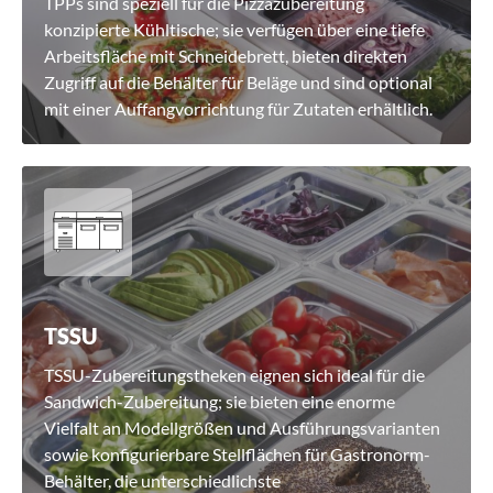
TPPs sind speziell für die Pizzazubereitung
konzipierte Kühltische; sie verfügen über eine tiefe
Arbeitsfläche mit Schneidebrett, bieten direkten
Zugriff auf die Behälter für Beläge und sind optional
mit einer Auffangvorrichtung für Zutaten erhältlich.
TSSU
TSSU-Zubereitungstheken eignen sich ideal für die
Sandwich-Zubereitung; sie bieten eine enorme
Vielfalt an Modellgrößen und Ausführungsvarianten
sowie konfigurierbare Stellflächen für Gastronorm-
Behälter, die unterschiedlichste