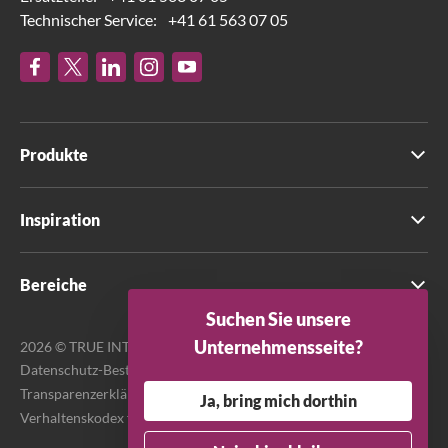
Technischer Service:
+41 61 563 07 05
Produkte
Inspiration
Bereiche
Suchen Sie unsere
Unternehmensseite?
2026 © TRUE INTERNATIONAL GmbH. Alle Rechte vorbehalten.
Datenschutz-Bestimmungen
Transparenzerklärung zum Modern Slavery Act
Ja, bring mich dorthin
Verhaltenskodex für Lieferanten
Terms & Bedingungen