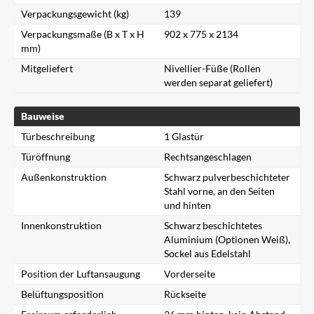
Verpackungsgewicht (kg)
139
Verpackungsmaße (B x T x H
902 x 775 x 2134
mm)
Mitgeliefert
Nivellier-Füße (Rollen
werden separat geliefert)
Bauweise
Türbeschreibung
1 Glastür
Türöffnung
Rechtsangeschlagen
Außenkonstruktion
Schwarz pulverbeschichteter
Stahl vorne, an den Seiten
und hinten
Innenkonstruktion
Schwarz beschichtetes
Aluminium (Optionen Weiß),
Sockel aus Edelstahl
Position der Luftansaugung
Vorderseite
Belüftungsposition
Rückseite