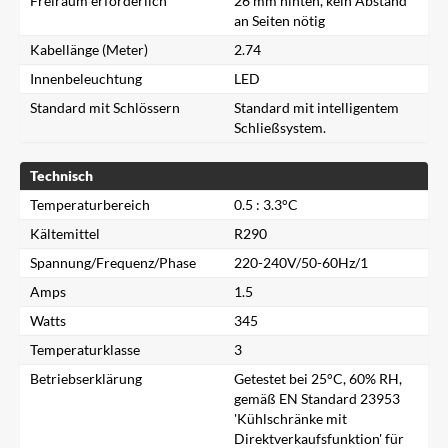
Freiraum erforderlich
26 mm hinten, kein Abstand
an Seiten nötig
Kabellänge (Meter)
2.74
Innenbeleuchtung
LED
Standard mit Schlössern
Standard mit intelligentem
Schließsystem.
Technisch
Temperaturbereich
0.5 : 3.3°C
Kältemittel
R290
Spannung/Frequenz/Phase
220-240V/50-60Hz/1
Amps
1.5
Watts
345
Temperaturklasse
3
Betriebserklärung
Getestet bei 25°C, 60% RH,
gemäß EN Standard 23953
Schließen
'Kühlschränke mit
Direktverkaufsfunktion' für