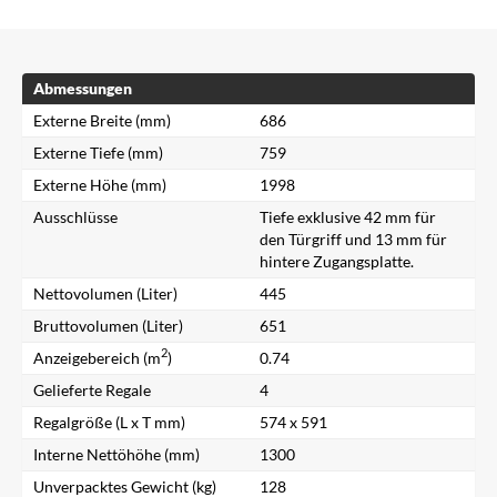
Abmessungen
Externe Breite (mm)
686
Externe Tiefe (mm)
759
Externe Höhe (mm)
1998
Ausschlüsse
Tiefe exklusive 42 mm für
den Türgriff und 13 mm für
hintere Zugangsplatte.
Nettovolumen (Liter)
445
Bruttovolumen (Liter)
651
2
Anzeigebereich (m
)
0.74
Gelieferte Regale
4
Regalgröße (L x T mm)
574 x 591
Interne Nettöhöhe (mm)
1300
Unverpacktes Gewicht (kg)
128