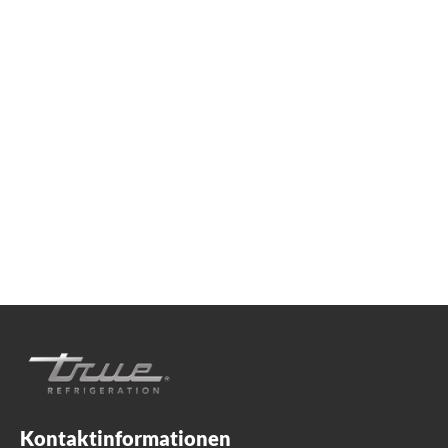
Wir sind für Sie da!
Egal, ob Sie praktische Kühlberatung suchen oder
Produktunterstützung benötigen, wir sind immer für
Sie da. Kontaktieren Sie uns unten.
+41 61 563 07 05
TrueGermCustomerService@truemfg.com
Kontaktinformationen