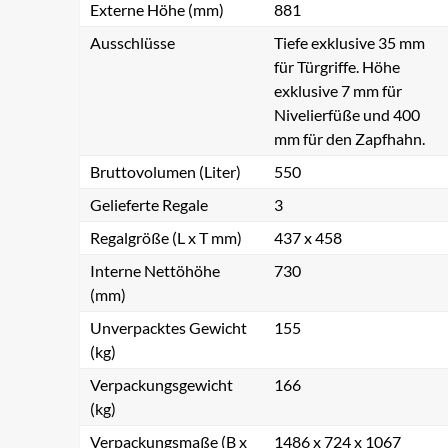
Externe Höhe (mm)
881
Ausschlüsse
Tiefe exklusive 35 mm
für Türgriffe. Höhe
exklusive 7 mm für
Nivelierfüße und 400
mm für den Zapfhahn.
Bruttovolumen (Liter)
550
Gelieferte Regale
3
Regalgröße (L x T mm)
437 x 458
Interne Nettöhöhe
730
(mm)
Unverpacktes Gewicht
155
(kg)
Verpackungsgewicht
166
(kg)
Verpackungsmaße (B x
1486 x 724 x 1067