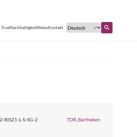
Exzellenter Kundenservice
 True
Nachhaltigkeit
News
Kontakt
ufen
Erfahren Sie mehr
2-RISZ1-L-S-SG-2
TDR
,
Bartheken