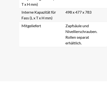
T x H mm)
Interne Kapazität für
498 x 477 x 783
Fass (L x T x H mm)
Mitgeliefert
Zapfsäule und
Nivellierschrauben.
Rollen separat
erhältlich.
Na