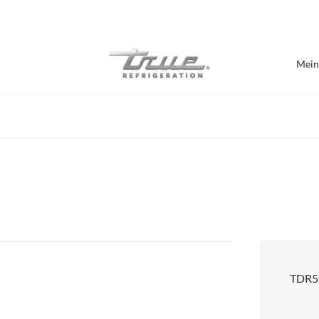
7 Jahre Vollgarantie
Mein
Nach Einrichtung einka
Bar / Brauerei
Bartheken
Burger Geschäft
Café / Bäckerei
Präsentations-Kühlschränke
Lebensmittelhallen
TDR5
Pizzeria
Chef Bases
Alle anzeigen