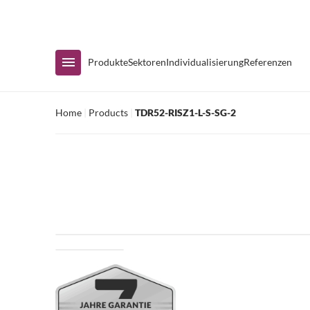
Sofortige Verfügbarkeit
Produkte
Sektoren
Individualisierung
Referenzen
Home
|
Products
|
TDR52-RISZ1-L-S-SG-2
Nach Sortiment einkaufen
Kühlvitrinen
Kühltische
Zubereitungstische