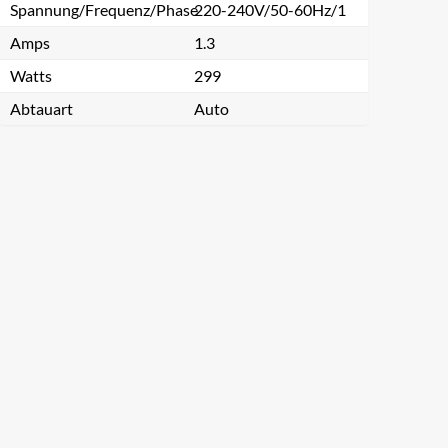
Spannung/Frequenz/Phase
220-240V/50-60Hz/1
Amps
1.3
Watts
299
Abtauart
Auto