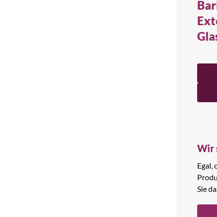
Bar
Alle Produkte anzeigen
Ext
Gla
Wir 
Egal,
Produ
Sie da