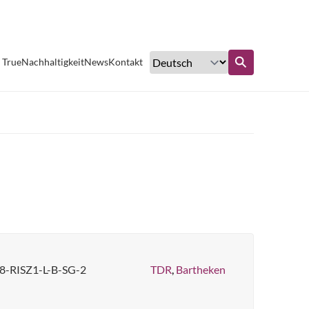
Exzellenter Kundenservice
 True
Nachhaltigkeit
News
Kontakt
ufen
Erfahren Sie mehr
8-RISZ1-L-B-SG-2
TDR
,
Bartheken