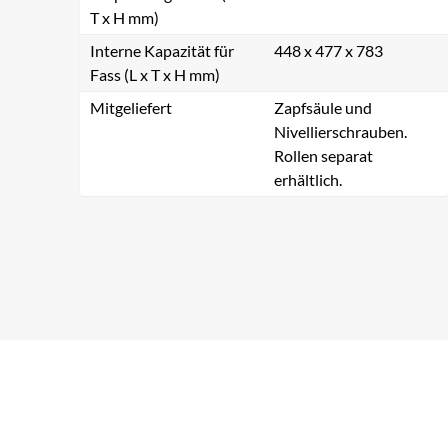
T x H mm)
Interne Kapazität für
448 x 477 x 783
Fass (L x T x H mm)
Mitgeliefert
Zapfsäule und
Nivellierschrauben.
Rollen separat
erhältlich.
Na