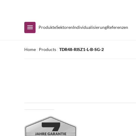
Sofortige Verfügbarkeit
Produkte
Sektoren
Individualisierung
Referenzen
Home
|
Products
|
TDR48-RISZ1-L-B-SG-2
Nach Sortiment einkaufen
Kühlvitrinen
Kühltische
Zubereitungstische