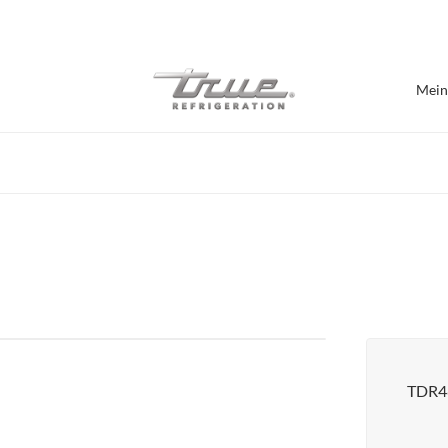
7 Jahre Vollgarantie
Mein
Nach Einrichtung einka
Bar / Brauerei
Bartheken
Burger Geschäft
Café / Bäckerei
Präsentations-Kühlschränke
Lebensmittelhallen
TDR4
Pizzeria
Chef Bases
Alle anzeigen