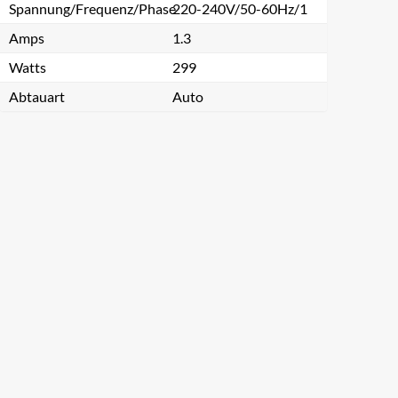
Spannung/Frequenz/Phase
220-240V/50-60Hz/1
Amps
1.3
Watts
299
Abtauart
Auto