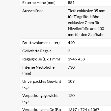
Externe Höhe (mm)
881
Ausschlüsse
Tiefe exklusive 35 mm
für Türgriffe. Höhe
exklusive 7 mm für
Nivelierfüße und 400
mm für den Zapfhahn.
Bruttovolumen (Liter)
440
Gelieferte Regale
3
Regalgröße (L x T mm)
394 x 458
Interne Nettöhöhe
730
(mm)
Unverpacktes Gewicht
109
(kg)
Verpackungsgewicht
120
(kg)
Verpackungsmaße (B x
1397 x 724 x 1067