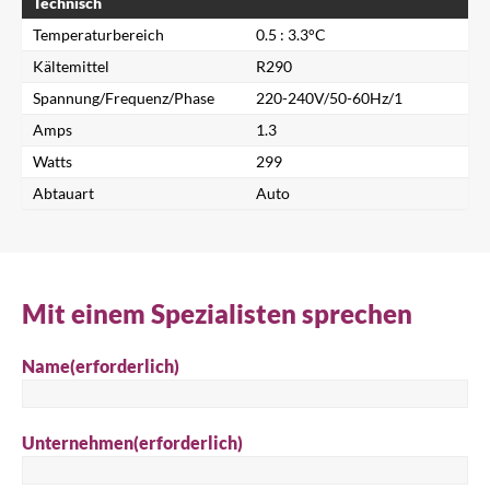
Technisch
Temperaturbereich
0.5 : 3.3°C
Kältemittel
R290
Spannung/Frequenz/Phase
220-240V/50-60Hz/1
Amps
1.3
Watts
299
Schließen
Abtauart
Auto
Nach einem Produkt suchen...
Mit einem Spezialisten sprechen
Suche
Name
(erforderlich)
Unternehmen
(erforderlich)