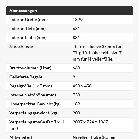
Abmessungen
Externe Breite (mm)
1829
Externe Tiefe (mm)
631
Externe Höhe (mm)
881
Ausschlüsse
Tiefe exklusive 35 mm für
Türgriff. Höhe exklusive 7
mm für Nivelierfüße.
Bruttovolumen (Liter)
660
Gelieferte Regale
9
Regalgröße (L x T mm)
450 x 458
Interne Nettöhöhe (mm)
730
Unverpacktes Gewicht (kg)
189
Verpackungsgewicht (kg)
200
Verpackungsmaße (B x T x H
2007 x 724 x 1067
mm)
Mitgeliefert
Nivellier-Füße (Rollen