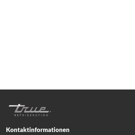
Wir sind für Sie da!
Egal, ob Sie praktische Kühlberatung suchen oder
Produktunterstützung benötigen, wir sind immer für
Sie da. Kontaktieren Sie uns unten.
+41 61 563 07 05
TrueGermCustomerService@truemfg.com
Kontaktinformationen