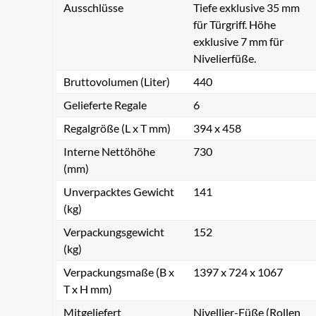
Ausschlüsse
Tiefe exklusive 35 mm
für Türgriff. Höhe
exklusive 7 mm für
Nivelierfüße.
Bruttovolumen (Liter)
440
Gelieferte Regale
6
Regalgröße (L x T mm)
394 x 458
Interne Nettöhöhe
730
(mm)
Unverpacktes Gewicht
141
(kg)
Verpackungsgewicht
152
(kg)
Verpackungsmaße (B x
1397 x 724 x 1067
T x H mm)
Mitgeliefert
Nivellier-Füße (Rollen