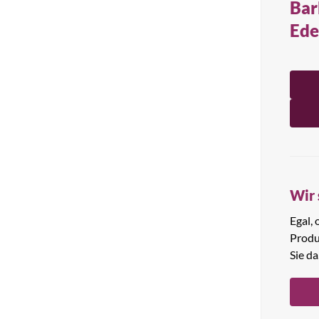
Bar
Alle Produkte anzeigen
Ede
Wir 
Egal,
Produ
Sie da