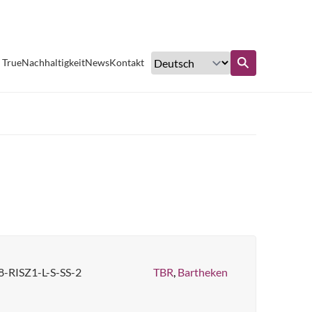
Exzellenter Kundenservice
 True
Nachhaltigkeit
News
Kontakt
ufen
Erfahren Sie mehr
-RISZ1-L-S-SS-2
TBR
,
Bartheken