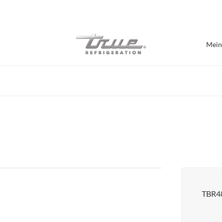
7 Jahre Vollgarantie
Mein
Nach Einrichtung einka
Bar / Brauerei
Bartheken
Burger Geschäft
Café / Bäckerei
Präsentations-Kühlschränke
Lebensmittelhallen
TBR48
Pizzeria
Chef Bases
Alle anzeigen