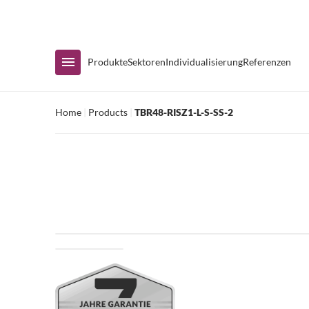
Sofortige Verfügbarkeit
Produkte
Sektoren
Individualisierung
Referenzen
Home
|
Products
|
TBR48-RISZ1-L-S-SS-2
Nach Sortiment einkaufen
Kühlvitrinen
Kühltische
Zubereitungstische