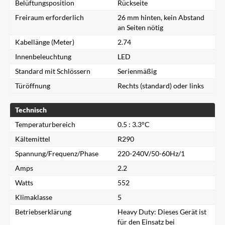
Belüftungsposition
Rückseite
Freiraum erforderlich
26 mm hinten, kein Abstand
an Seiten nötig
Kabellänge (Meter)
2.74
Innenbeleuchtung
LED
Standard mit Schlössern
Serienmäßig
Türöffnung
Rechts (standard) oder links
Technisch
Temperaturbereich
0.5 : 3.3°C
Kältemittel
R290
Spannung/Frequenz/Phase
220-240V/50-60Hz/1
Amps
2.2
Watts
552
Klimaklasse
5
Betriebserklärung
Heavy Duty: Dieses Gerät ist
Schließen
für den Einsatz bei