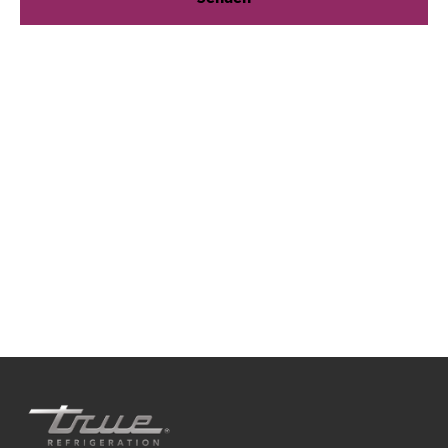
Wir sind für Sie da!
Egal, ob Sie praktische Kühlberatung suchen oder
Produktunterstützung benötigen, wir sind immer für
Sie da. Kontaktieren Sie uns unten.
+41 61 563 07 05
TrueGermCustomerService@truemfg.com