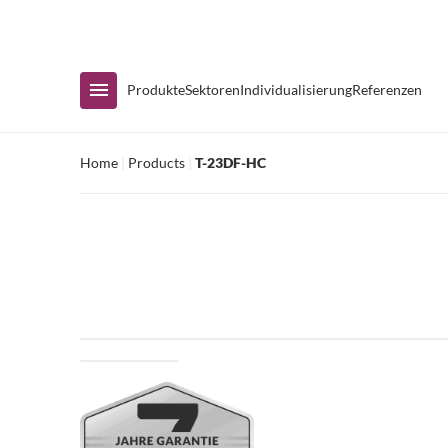
Sofortige Verfügbarkeit
Produkte
Sektoren
Individualisierung
Referenzen
Home
|
Products
|
T-23DF-HC
Nach Sortiment einkaufen
Kühlvitrinen
Kühltische
Zubereitungstische