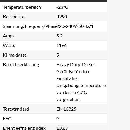
Temperaturbereich
-23°C
Kältemittel
R290
Spannung/Frequenz/Phase
220-240V/50Hz/1
Amps
5.2
Watts
1196
Klimaklasse
5
Betriebserklärung
Heavy Duty: Dieses
Gerät ist für den
Einsatz bei
Umgebungstemperaturen
von bis zu 40°C
vorgesehen.
Teststandard
EN 16825
EEC
G
Energieeffizienzindex
103.3