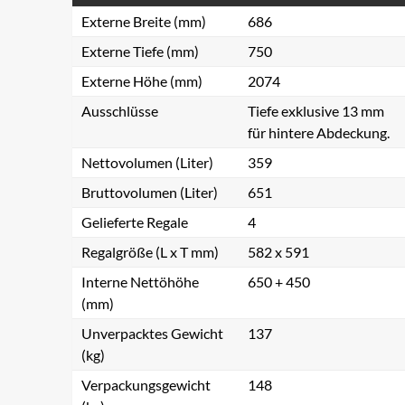
Externe Breite (mm)
686
Externe Tiefe (mm)
750
Externe Höhe (mm)
2074
Ausschlüsse
Tiefe exklusive 13 mm
für hintere Abdeckung.
Nettovolumen (Liter)
359
Bruttovolumen (Liter)
651
Gelieferte Regale
4
Regalgröße (L x T mm)
582 x 591
Interne Nettöhöhe
650 + 450
(mm)
Unverpacktes Gewicht
137
(kg)
Verpackungsgewicht
148