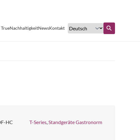
Exzellenter Kundenservice
 True
Nachhaltigkeit
News
Kontakt
ufen
Erfahren Sie mehr
DF-HC
T-Series
,
Standgeräte Gastronorm