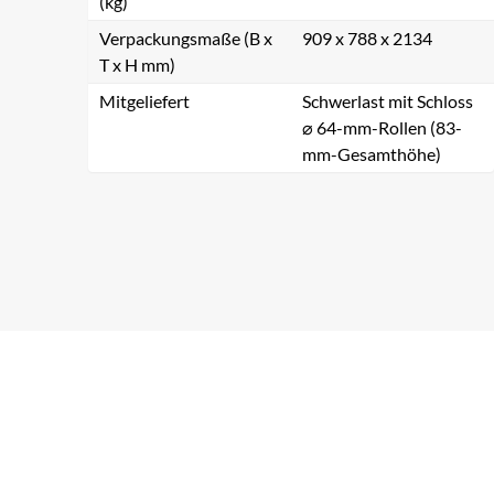
(kg)
Verpackungsmaße (B x
909 x 788 x 2134
T x H mm)
Mitgeliefert
Schwerlast mit Schloss
⌀ 64-mm-Rollen (83-
mm-Gesamthöhe)
Na