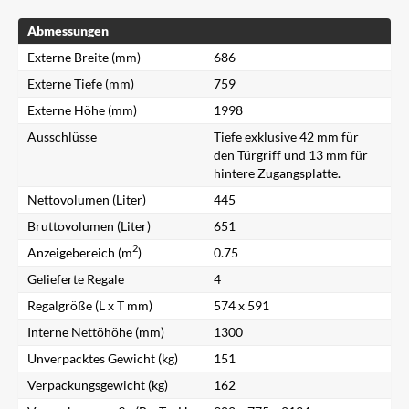
Abmessungen
Externe Breite (mm)
686
Externe Tiefe (mm)
759
Externe Höhe (mm)
1998
Ausschlüsse
Tiefe exklusive 42 mm für
den Türgriff und 13 mm für
hintere Zugangsplatte.
Nettovolumen (Liter)
445
Bruttovolumen (Liter)
651
2
Anzeigebereich (m
)
0.75
Gelieferte Regale
4
Regalgröße (L x T mm)
574 x 591
Interne Nettöhöhe (mm)
1300
Unverpacktes Gewicht (kg)
151
Verpackungsgewicht (kg)
162