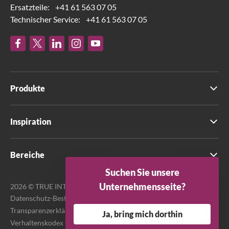
Ersatzteile:
+41 61 563 07 05
Technischer Service:
+41 61 563 07 05
Produkte
Inspiration
Bereiche
Suchen Sie unsere
Unternehmensseite?
2026 © TRUE INTERNATIONAL GmbH. Alle Rechte vorbehalten.
Datenschutz-Bestimmungen
Transparenzerklärung zum Modern Slavery Act
Ja, bring mich dorthin
Verhaltenskodex für Lieferanten
Terms & Bedingungen