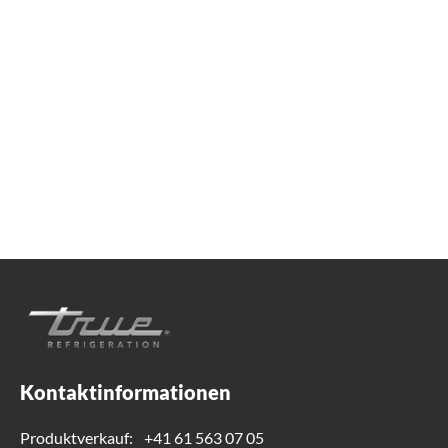
Wir sind für Sie da!
Egal, ob Sie praktische Kühlberatung suchen oder
Produktunterstützung benötigen, wir sind immer für
Sie da. Kontaktieren Sie uns unten.
+41 61 563 07 05
TrueGermCustomerService@truemfg.com
Kontaktinformationen
Produktverkauf:
+41 61 563 07 05