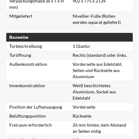
Verpackungsmaße (B x T x H
902 x 775 x 2134
mm)
Mitgeliefert
Nivellier-Füße (Rollen
werden separat geliefert)
Bauweise
Türbeschreibung
1 Glastür
Türöffnung
Rechts (standard) oder links.
Außenkonstruktion
Vorderseite aus Edelstahl,
Seiten und Rückseite aus
Aluminium
Innenkonstruktion
Weiß beschichtetes
Aluminium, Sockel aus
Edelstahl
Position der Luftansaugung
Vorderseite
Belüftungsposition
Rückseite
Freiraum erforderlich
26 mm hinten, kein Abstand
an Seiten nötig