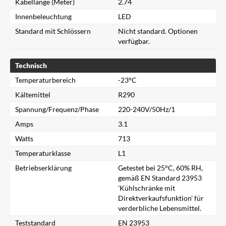
Kabellänge (Meter)
2.74
Innenbeleuchtung
LED
Standard mit Schlössern
Nicht standard. Optionen
verfügbar.
Technisch
Temperaturbereich
-23°C
Kältemittel
R290
Spannung/Frequenz/Phase
220-240V/50Hz/1
Amps
3.1
Watts
713
Temperaturklasse
L1
Betriebserklärung
Getestet bei 25°C, 60% RH,
gemäß EN Standard 23953
'Kühlschränke mit
Schließen
Direktverkaufsfunktion' für
verderbliche Lebensmittel.
Nach einem Produkt suchen...
Teststandard
EN 23953