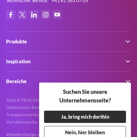
Technischer Service:
+41 61 563 07 05
Produkte
Inspiration
Bereiche
Suchen Sie unsere
Unternehmensseite?
2026 © TRUE INTERNATIONAL GmbH. Alle Rechte vorbehalten.
Datenschutz-Bestimmungen
Transparenzerklärung zum Modern Slavery Act
Ja, bring mich dorthin
Verhaltenskodex für Lieferanten
Terms & Bedingungen
Nein, hier bleiben
Website-Design von
Purpose Media