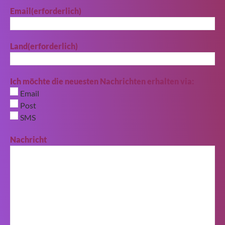
Email
(erforderlich)
Land
(erforderlich)
Ich möchte die neuesten Nachrichten erhalten via:
Email
Post
SMS
Nachricht