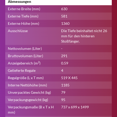
Abmessungen
Externe Breite (mm)
630
Externe Tiefe (mm)
581
Externe Höhe (mm)
1360
Ausschlüsse
Die Tiefe beinhaltet nicht 26
mm für den hinteren
Stoßfänger.
Nettovolumen (Liter)
-
Bruttovolumen (Liter)
291
2
Anzeigebereich (m
)
0.59
Gelieferte Regale
4
Regalgröße (L x T mm)
519 X 445
Interne Nettöhöhe (mm)
1185
Unverpacktes Gewicht (kg)
79
Verpackungsgewicht (kg)
95
Verpackungsmaße (B x T x H
737 x 699 x 1499
mm)