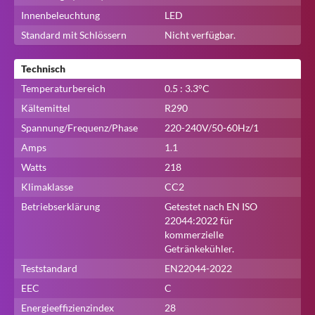
Innenbeleuchtung
LED
Standard mit Schlössern
Nicht verfügbar.
Technisch
Temperaturbereich
0.5 : 3.3°C
Kältemittel
R290
Spannung/Frequenz/Phase
220-240V/50-60Hz/1
Amps
1.1
Watts
218
Klimaklasse
CC2
Betriebserklärung
Getestet nach EN ISO
22044:2022 für
kommerzielle
Getränkekühler.
Schließen
Teststandard
EN22044-2022
EEC
C
Nach einem Produkt suchen...
Energieeffizienzindex
28