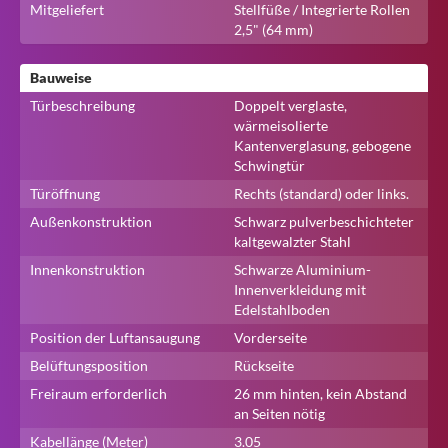
Mitgeliefert
Stellfüße / Integrierte Rollen
2,5" (64 mm)
Bauweise
Türbeschreibung
Doppelt verglaste,
wärmeisolierte
Kantenverglasung, gebogene
Schwingtür
Türöffnung
Rechts (standard) oder links.
Außenkonstruktion
Schwarz pulverbeschichteter
kaltgewalzter Stahl
Innenkonstruktion
Schwarze Aluminium-
Innenverkleidung mit
Edelstahlboden
Position der Luftansaugung
Vorderseite
Belüftungsposition
Rückseite
Freiraum erforderlich
26 mm hinten, kein Abstand
an Seiten nötig
Kabellänge (Meter)
3.05